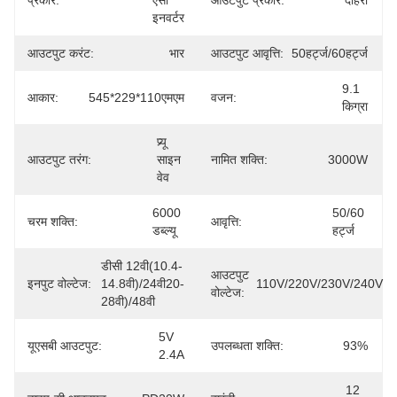
प्रकार:
एसी 
आउटपुट प्रकार:
दोहरी
इनवर्टर
आउटपुट करंट:
भार
आउटपुट आवृत्ति:
50हर्ट्ज/60हर्ट्ज
9.1 
आकार:
545*229*110एमएम
वजन:
किग्रा
प्र्यू 
आउटपुट तरंग:
साइन 
नामित शक्ति:
3000W
वेव
6000 
50/60 
चरम शक्ति:
आवृत्ति:
डब्ल्यू
हर्ट्ज
डीसी 12वी(10.4-
आउटपुट
इनपुट वोल्टेज:
14.8वी)/24वी20-
110V/220V/230V/240V
वोल्टेज:
28वी)/48वी
5V 
यूएसबी आउटपुट:
उपलब्धता शक्ति:
93%
2.4A
12 