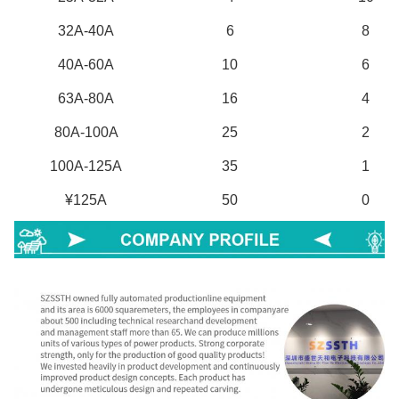
32A-40A
6
8
40A-60A
10
6
63A-80A
16
4
80A-100A
25
2
100A-125A
35
1
¥125A
50
0