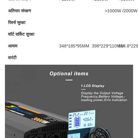
अतिभार संरक्षण
>1000W /2000W
रिवर्स सुरक्षा
शॉर्ट सर्किट सुरक्षा
आयाम
348*185*95MM
398*229*110MM
514.8*22
वारंटी