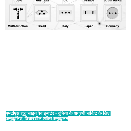
एमटीएस शुद्ध साइन वेव इन्वर्टर - दुनिया के अग्रणी सॉकेट के लिए 
अनुकूलित, विचारशील शक्ति अनुकूलन