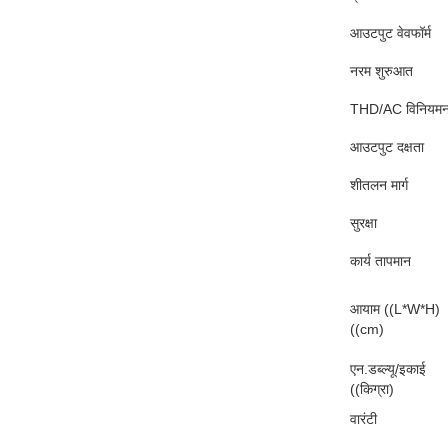
आउटपुट वेवफॉर्म
नरम शुरुआत
THD/AC विनियम
आउटपुट दक्षता
शीतलन मार्ग
सुरक्षा
कार्य तापमान
आयाम ((L*W*H)
((cm)
एन.डब्ल्यू/इकाई
((किग्रा)
वारंटी