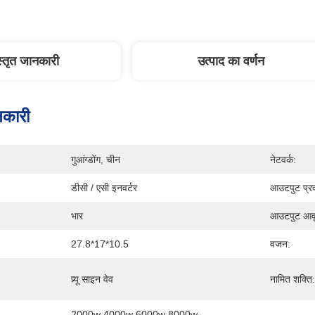
स्तृत जानकारी
उत्पाद का वर्णन
नकारी
गुआंग्डोंग, चीन
नेटवर्क:
डीसी / एसी इनवर्टर
आउटपुट प्र
भार
आउटपुट आवृत
27.8*17*10.5
वजन:
प्र्यू साइन वेव
नामित शक्ति:
2000w 4000w 6000w 8000w 