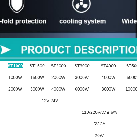
ST1000
ST1500
ST2000
ST3000
ST4000
ST50
1000W
1500W
2000W
3000W
4000W
500
2000W
3000W
4000W
6000W
8000W
1000
12V 24V
110/220VAC ± 5%
5V 2A
20W