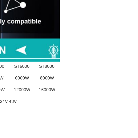
00
ST6000
ST8000
0W
6000W
8000W
0W
12000W
16000W
24V 48V