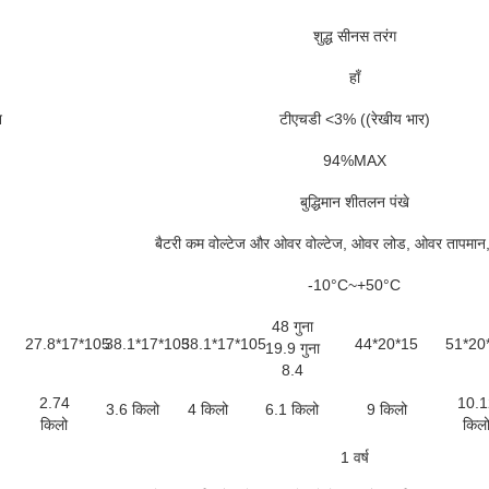
शुद्ध सीनस तरंग
हाँ
न
टीएचडी <3% ((रेखीय भार)
94%MAX
बुद्धिमान शीतलन पंखे
बैटरी कम वोल्टेज और ओवर वोल्टेज, ओवर लोड, ओवर तापमान, श
-10°C~+50°C
48 गुना
27.8*17*105
38.1*17*105
38.1*17*105
44*20*15
51*20
19.9 गुना
8.4
2.74
10.1
3.6 किलो
4 किलो
6.1 किलो
9 किलो
किलो
किल
1 वर्ष