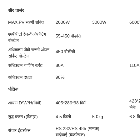
सौर चार्जर
MAX.PV सरणी शक्ति
2000W
3000W
600
एमपीपीटी रेंज@ऑपरेटिंग
55-450 वीडीसी
वोल्टेज
अधिकतम पीवी सरणी ओपन
450 वीडीसी
सर्किट वोल्टेज
अधिकतम चार्जिंग करंट
80A
110A
अधिकतम दक्षता
98%
भौतिक
423*
आयाम.D*W*H(मिमी)
405*286*98 मिमी
मिमी
शुद्ध वजन ((किग्रा)
4.5 किलो
5.0kg
6.8 क
RS 232/RS 485 (मानक)
संचार इंटरफ़ेस
वाईफ़ाई (वैकल्पिक)