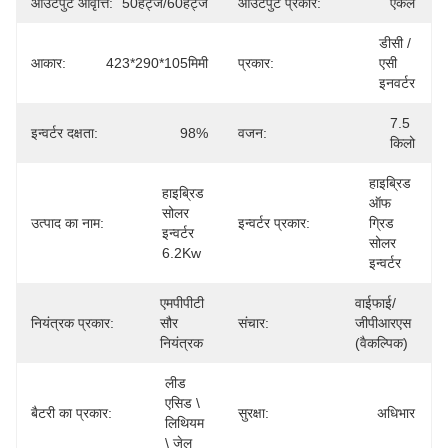
आउटपुट आवृत्ति:
50हर्ट्ज/60हर्ट्ज
आउटपुट प्रकार:
एकल
डीसी / 
आकार:
423*290*105मिमी
प्रकार:
एसी 
इनवर्टर
7.5 
इन्वर्टर दक्षता:
98%
वजन:
किलो
हाइब्रिड 
हाइब्रिड 
ऑफ 
सोलर 
उत्पाद का नाम:
इन्वर्टर प्रकार:
ग्रिड 
इन्वर्टर 
सोलर 
6.2Kw
इन्वर्टर
एमपीपीटी 
वाईफाई/
नियंत्रक प्रकार:
सौर 
संचार:
जीपीआरएस 
नियंत्रक
(वैकल्पिक)
लीड 
एसिड \ 
बैटरी का प्रकार:
सुरक्षा:
अधिभार
लिथियम 
\ जेल