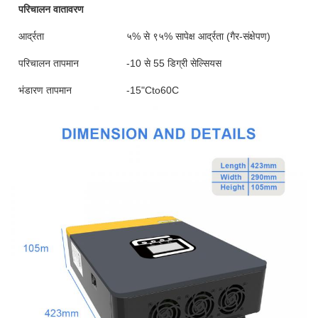
परिचालन वातावरण
आर्द्रता
५% से ९५% सापेक्ष आर्द्रता (गैर-संक्षेपण)
परिचालन तापमान
-10 से 55 डिग्री सेल्सियस
भंडारण तापमान
-15"Cto60C