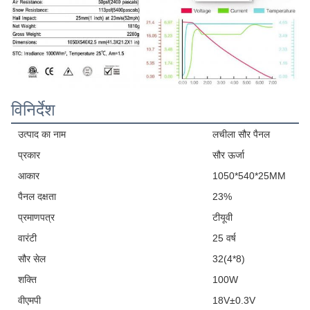
विनिर्देश
उत्पाद का नाम
लचीला सौर पैनल
प्रकार
सौर ऊर्जा
आकार
1050*540*25MM
पैनल दक्षता
23%
प्रमाणपत्र
टीयूवी
वारंटी
25 वर्ष
सौर सेल
32(4*8)
शक्ति
100W
वीएमपी
18V±0.3V