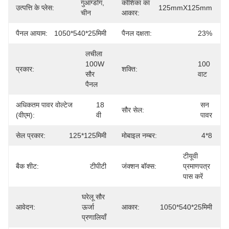
गुआंग्डोंग, 
कोशिका का
उत्पत्ति के प्लेस:
125mmX125mm
चीन
आकार:
पैनल आयाम:
1050*540*25मिमी
पैनल दक्षता:
23%
लचीला 
100W 
100 
प्रकार:
शक्ति:
सौर 
वाट
पैनल
अधिकतम पावर वोल्टेज
18 
सन 
सौर सेल:
(वीएम):
वी
पावर
सेल प्रकार:
125*125मिमी
मोबाइल नम्बर:
4*8
टीयूवी 
बैक शीट:
टीपीटी
जंक्शन बॉक्स:
प्रमाणपत्र 
पास करें
घरेलू सौर 
आवेदन:
ऊर्जा 
आकार:
1050*540*25मिमी
प्रणालियाँ