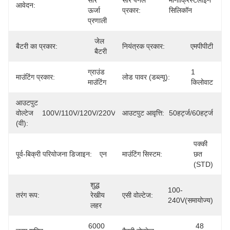
सौर 
सौर पैनल
मोनोक्रिस्टलाइन 
आवेदन:
ऊर्जा 
प्रकार:
सिलिकॉन
प्रणाली
जेल 
बैटरी का प्रकार:
नियंत्रक प्रकार:
एमपीपीटी
बैटरी
ग्राउंड 
1 
माउंटिंग प्रकार:
लोड पावर (डब्ल्यू):
माउंटिंग
किलोवाट
आउटपुट
वोल्टेज
100V/110V/120V/220V/230V/240V
आउटपुट आवृत्ति:
50हर्ट्ज/60हर्ट्ज
(वी):
पक्की 
पूर्व-बिक्री परियोजना डिजाइन:
एन
माउंटिंग सिस्टम:
छत 
(STD)
शुद्ध 
100-
तरंग रूप:
रेखीय 
एसी वोल्टेज:
240V(समायोज्य)
लहर
6000 
48 