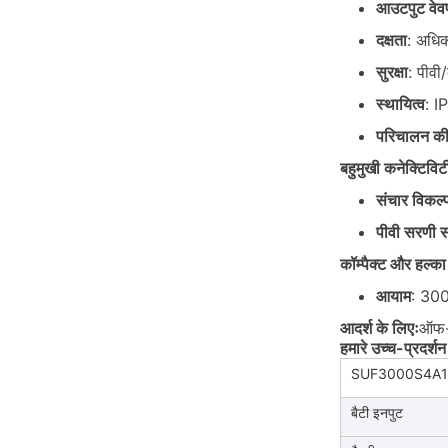
आउटपुट वेवफ
दक्षता
: अधि
सुरक्षा
: पीवी/
स्थायित्व
: I
परिचालन की श
बहुमुखी कनेक्टिविट
संचार विकल्
पीवी सरणी स
कॉम्पैक्ट और हल्क
आयाम
: 300
आदर्श के लिएः
ऑफ-ग
हमारे उच्च-प्रदर्शन
SUF3000S4A1
बैटी इनपुट