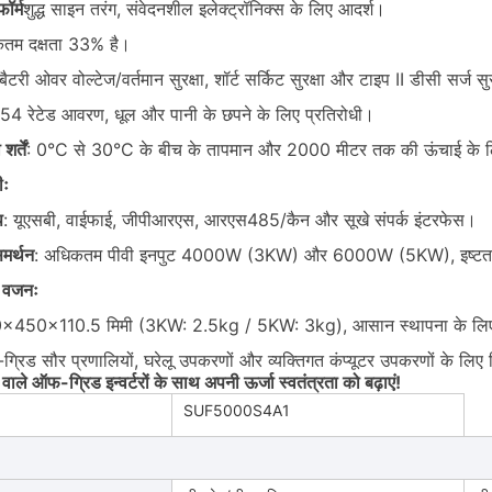
ॉर्म
शुद्ध साइन तरंग, संवेदनशील इलेक्ट्रॉनिक्स के लिए आदर्श।
कतम दक्षता 33% है।
बैटरी ओवर वोल्टेज/वर्तमान सुरक्षा, शॉर्ट सर्किट सुरक्षा और टाइप II डीसी सर्ज स
P54 रेटेड आवरण, धूल और पानी के छपने के लिए प्रतिरोधी।
र्तें
: 0°C से 30°C के बीच के तापमान और 2000 मीटर तक की ऊंचाई के लि
ीः
प
: यूएसबी, वाईफाई, जीपीआरएस, आरएस485/कैन और सूखे संपर्क इंटरफेस।
मर्थन
: अधिकतम पीवी इनपुट 4000W (3KW) और 6000W (5KW), इष्टतम ऊ
ा वजनः
×450×110.5 मिमी (3KW: 2.5kg / 5KW: 3kg), आसान स्थापना के लिए
्रिड सौर प्रणालियों, घरेलू उपकरणों और व्यक्तिगत कंप्यूटर उपकरणों के लिए 
 वाले ऑफ-ग्रिड इन्वर्टरों के साथ अपनी ऊर्जा स्वतंत्रता को बढ़ाएं!
SUF5000S4A1