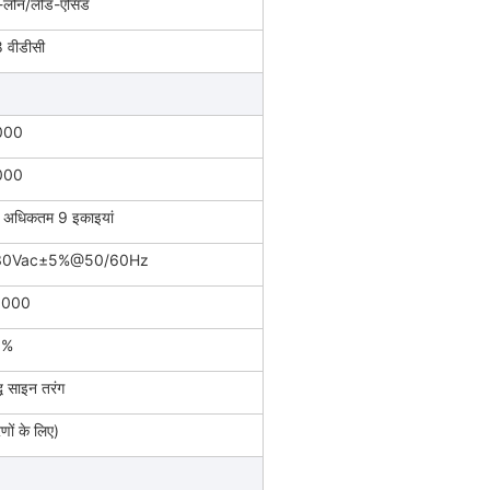
-लोन/लीड-एसिड
 वीडीसी
000
000
ँ. अधिकतम 9 इकाइयां
30Vac±5%@50/60Hz
0000
३%
्ध साइन तरंग
णों के लिए)