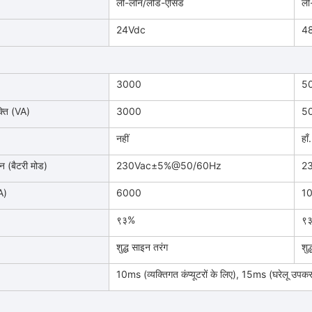
ली-लोन/लीड-एसिड
ली
24Vdc
48
3000
5
्ति (VA)
3000
5
नहीं
हा
न (बैटरी मोड)
230Vac±5%@50/60Hz
2
A)
6000
1
९३%
९
शुद्ध साइन तरंग
शुद
10ms (व्यक्तिगत कंप्यूटरों के लिए), 15ms (घरेलू उपकर