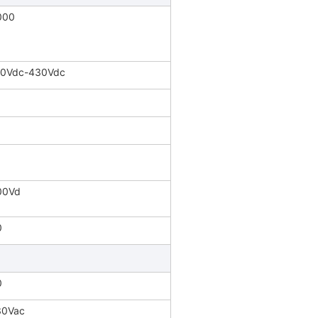
000
20Vdc-430Vdc
8
00Vd
0
0
30Vac