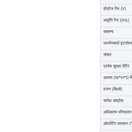
वोल्टेज रेंज (V)
आवृत्ति रेंज ((Hz)
सामान्य
उपयोगकर्ता इंटरफ़े
संचार
प्रवेश सुरक्षा रेटिंग
आयाम (W*H*D मि
वजन (किलो)
सापेक्ष आर्द्रता
अधिकतम परिचालन 
ऑपरेटिंग तापमान (