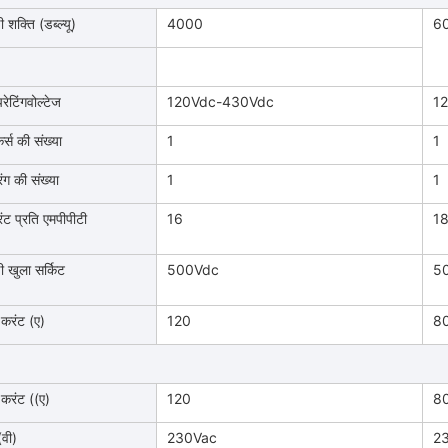
शक्ति (डब्ल्यू)
4000
6
ेटिंगवोल्टेज
120Vdc-430Vdc
1
कर्स की संख्या
1
1
िंग की संख्या
1
1
ट प्रति एमपीपीटी
16
1
 खुला सर्किट
500Vdc
5
करंट (ए)
120
8
करंट ((ए)
120
8
(वी)
230Vac
2